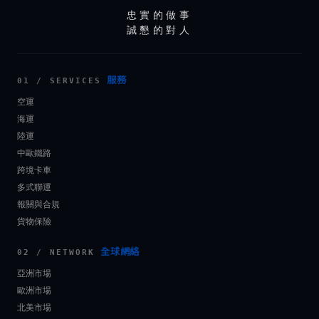
忠實的做事
誠懇的對人
服務
01 / SERVICES
空運
海運
陸運
中歐鐵路
跨境卡車
多式聯運
報關與合規
貨物保險
全球網絡
02 / NETWORK
亞洲市場
歐洲市場
北美市場