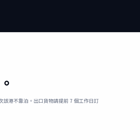
。
該航次該港不靠泊。出口貨物請提前 7 個工作日訂