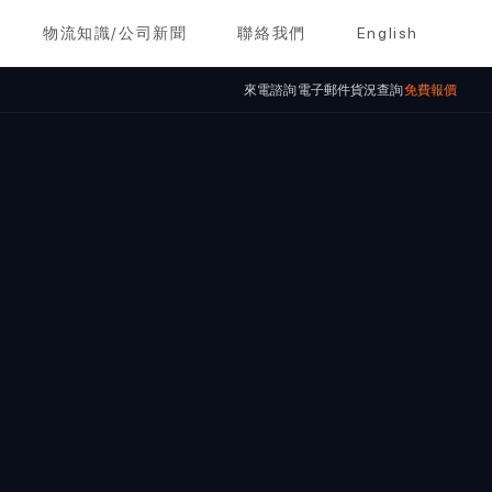
物流知識/公司新聞
聯絡我們
English
來電諮詢
電子郵件
貨況查詢
免費報價