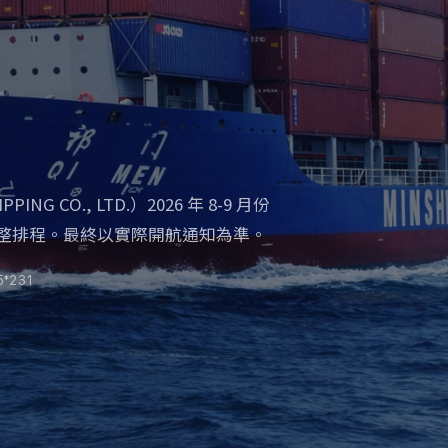
G CO., LTD.）2026 年 8-9 月份
整排程。最終以實際開航通知為準。
*231