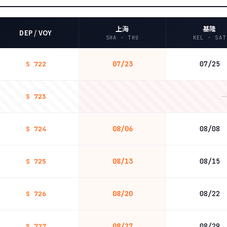
上海
基隆
DEP / VOY
SHA · THU
KEL · SAT
07/23
07/25
S 722
—
S 723
08/06
08/08
S 724
08/13
08/15
S 725
08/20
08/22
S 726
08/27
08/29
S 727