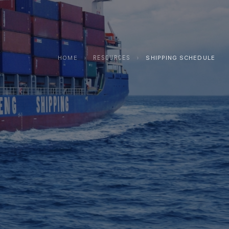
RESOURCES
HOME
›
›
SHIPPING SCHEDULE