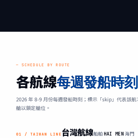
— SCHEDULE BY ROUTE
各航線
每週發船時刻
2026 年 8-9 月份每週發船時刻；標示「skip」代表
艙以鎖定艙位。
台灣航線
船舶
海門
HAI MEN
01 / TAIWAN LINE