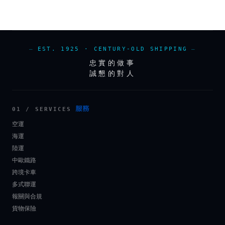
EST. 1925 · CENTURY-OLD SHIPPING
忠實的做事
誠懇的對人
服務
01 / SERVICES
空運
海運
陸運
中歐鐵路
跨境卡車
多式聯運
報關與合規
貨物保險