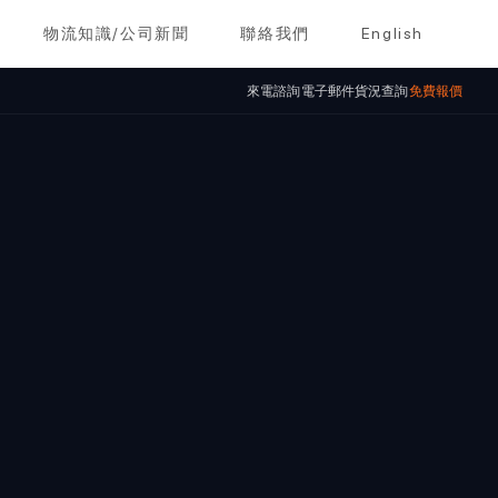
物流知識/公司新聞
聯絡我們
English
來電諮詢
電子郵件
貨況查詢
免費報價