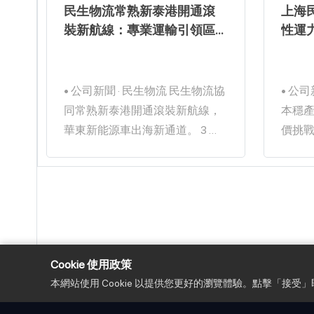
民生物流常熟新泰港開通滾
上海
裝新航線：專業運輸引領區
性運
域發展
海運
瀏覽數：67
2026-05-11
202
• 公司新聞 · 民生物流 民生物流協
• 公司新聞
同常熟新泰港開通滾裝新航線，
本穩
華東新能源車出海新通道。 3 月
價挑戰。 美、以、伊
18 日，民強號滾裝船平穩靠泊常
劇後
熟港新泰港務碼頭 5 號滾裝泊
船有
位，高效裝載 650 輛中國製新能
牽頭
源車出海。常熟港至海通太倉港
部門
汽車滾裝新航線正式開通營運。
增收節支措
來源 本站 · 作者 徐志明 · 更新
作者 李瀟
Cookie 使用政策
2026-05-11 · 閱讀 2 分鐘
讀 2 分鐘 fin𝕏LINE
本網站使用 Cookie 以提供您更好的瀏覽體驗。點擊「接受」
fin𝕏LINE✉🔗 3/18 民強號靠泊首
期，
航日 650輛 中國製新能源車裝載
後，