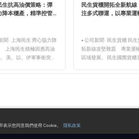
民生抗高油價策略：彈
民生貨櫃開拓全新航線
力降本穩產，精準控管
注多式聯運，以專業運
成本
決物流難題
瀏覽數：80
瀏覽數：
6-05-11
2026-05-11
 · 上海民生 齊心協力降
• 公司新聞 · 民生貨櫃 民生貨櫃開
產 上海民生積極因應高油
拓新線攻堅難題 專業運
軍事衝突加
區域發展。 民生國際貨櫃運輸有
全球油價暴漲，上海民生輪
限公司一方面配合成渝雙
限公司由總經理張文衛多次
圈區域發展，開拓廂式半
召開專題研討會，協調五大
新專案填補服務空白；另
協同發力，推進開源節流、
攻堅完成貴州桐梓縣高難
施落實。 來源 本站 ·
石材運輸任務，以專業能
 · 更新 2026-05-11 · 閱
客戶。 來源 本站 · 作者 胥小林·吳
✉🔗 近段時
雨峰 · 更新 2026-05-11 · 
即表示您同意我們使用 Cookie。
隱私政策
美、以、伊軍事衝突加劇
分鐘 fin𝕏LINE✉🔗 +1/3 載量 廂式
全球油價暴漲直接推高公司
半掛較傳統貨櫃 3/30 成渝新專案
EST. 1925 · CENTURY-OLD SHIPPING