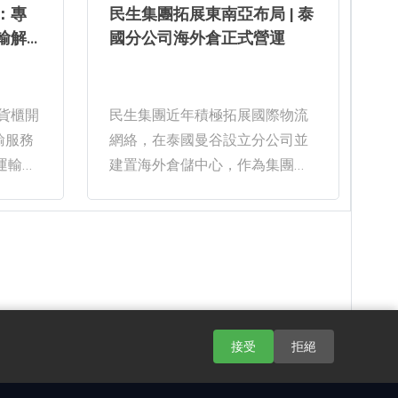
：專
民生集團拓展東南亞布局 | 泰
輸解
國分公司海外倉正式營運
E
51
瀏覽數：101
2026-03-25
民生集團近年積極拓展國際物流
2
輸服務
網絡，在泰國曼谷設立分公司並
艘
建置海外倉儲中心，作為集團布
城經濟
局東南亞市場的重要據點。該海
掛運輸
外倉已於2024年7月正式投入營
一方面
運，目前營運狀況穩定，並吸引
度山區
多家企業及電商平台進駐合作。
力服務
民生集團表示，泰國位於東南亞
核心位置，具備良好的區域物流
更多資訊
閱讀 3
條件與產業基礎。透過在當地設
一
接受
拒絕
立分公司並建立海外倉，民生可
為客戶提供更完整的供應鏈服