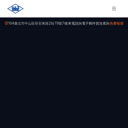
104臺北市中山區長安東路2段78號7樓
來電諮詢
電子郵件
貨況查詢
免費報價