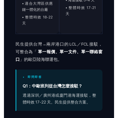
• 海運接駁 3-4 天
• 適合大灣區供應
• 整體時效 17-21
鏈一體化的台廠
天
• 整體時效 18-22
天
民生提供台灣→兩岸港口的 LCL／FCL 接駁，
可整合為「
單一報價、單一文件、單一聯絡窗
口
」的歐亞陸海聯運包。
• 即問即答
Q1：中歐班列從台灣怎麼接駁？
透過深圳／廣州港或廈門港海運接駁，整
體時效 17-22 天。民生提供整合方案。