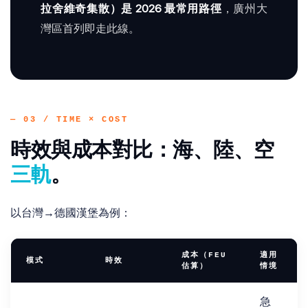
拉舍維奇集散）是 2026 最常用路徑
，廣州大
灣區首列即走此線。
— 03 / TIME × COST
時效與成本對比：海、陸、空
三軌
。
以台灣→德國漢堡為例：
成本（FEU
適用
模式
時效
估算）
情境
急