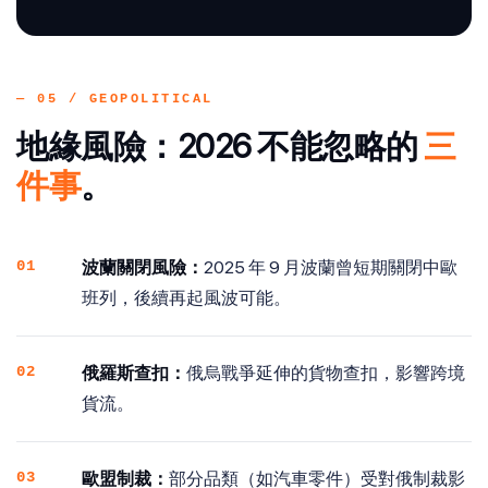
— 05 / GEOPOLITICAL
地緣風險：2026 不能忽略的
三
件事
。
01
波蘭關閉風險：
2025 年 9 月波蘭曾短期關閉中歐
班列，後續再起風波可能。
02
俄羅斯查扣：
俄烏戰爭延伸的貨物查扣，影響跨境
貨流。
03
歐盟制裁：
部分品類（如汽車零件）受對俄制裁影