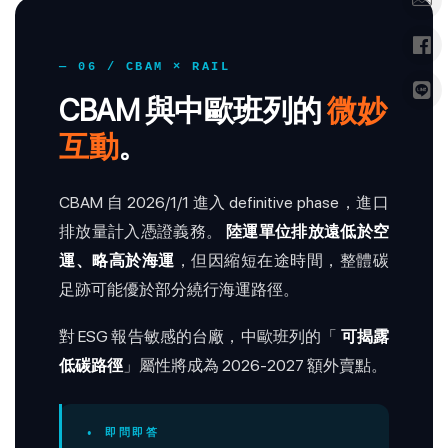
— 06 / CBAM × RAIL
CBAM 與中歐班列的
微妙
互動
。
CBAM 自 2026/1/1 進入 definitive phase，進口
排放量計入憑證義務。
陸運單位排放遠低於空
運、略高於海運
，但因縮短在途時間，整體碳
足跡可能優於部分繞行海運路徑。
對 ESG 報告敏感的台廠，中歐班列的「
可揭露
低碳路徑
」屬性將成為 2026-2027 額外賣點。
• 即問即答