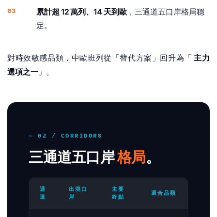
03
累計超 12 萬列、14 天到歐
，三通道五口岸格局穩
定。
對時效敏感品類，中歐班列從「替代方案」回升為「
主力
選項之一
」。
— 02 / CORRIDORS
三通道五口岸
格局
。
通
出境口
主要
適合品類
道
岸
終點