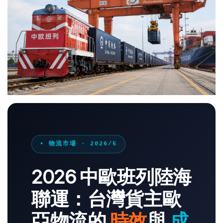
• 物流市場 · 2026/5
2026 中歐班列陸海
聯運：台灣貨主歐
亞物流的
時效
與
成