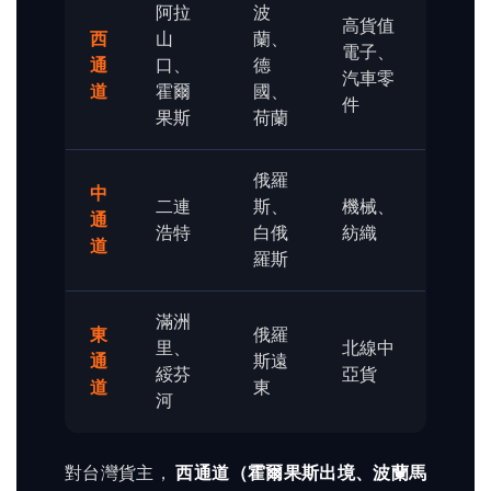
阿拉
波
高貨值
西
山
蘭、
電子、
通
口、
德
汽車零
道
霍爾
國、
件
果斯
荷蘭
俄羅
中
二連
斯、
機械、
通
浩特
白俄
紡織
道
羅斯
滿洲
東
俄羅
里、
北線中
通
斯遠
綏芬
亞貨
道
東
河
對台灣貨主，
西通道（霍爾果斯出境、波蘭馬