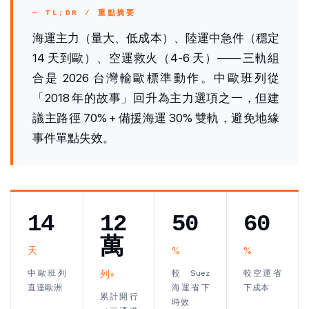
— TL;DR / 重點摘要
海運主力（量大、低成本）、陸運中急件（穩定
14 天到歐）、空運救火（4-6 天）—— 三軌組
合是 2026 台灣輸歐標準動作。中歐班列從
「2018 年的故事」回升為主力選項之一，但建
議主路徑 70% + 備援海運 30% 雙軌，避免地緣
事件單點失效。
14
12
50
60
萬
天
%
%
中歐班列
列+
較 Suez
較空運省
直達歐洲
海運省下
下成本
累計開行
時效