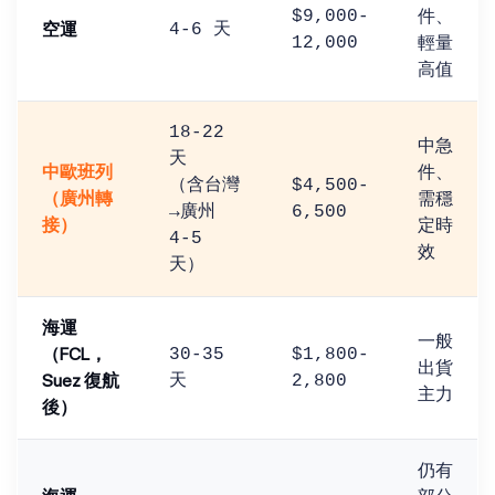
件、
$9,000-
空運
4-6 天
輕量
12,000
高值
18-22
中急
天
中歐班列
件、
（含台灣
$4,500-
（廣州轉
需穩
→廣州
6,500
接）
定時
4-5
效
天）
海運
一般
（FCL，
30-35
$1,800-
出貨
Suez 復航
天
2,800
主力
後）
仍有