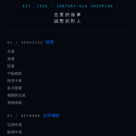
EST. 1925 · CENTURY-OLD SHIPPING
忠實的做事
誠懇的對人
服務
01 / SERVICES
空運
海運
陸運
中歐鐵路
跨境卡車
多式聯運
報關與合規
貨物保險
全球網絡
02 / NETWORK
亞洲市場
歐洲市場