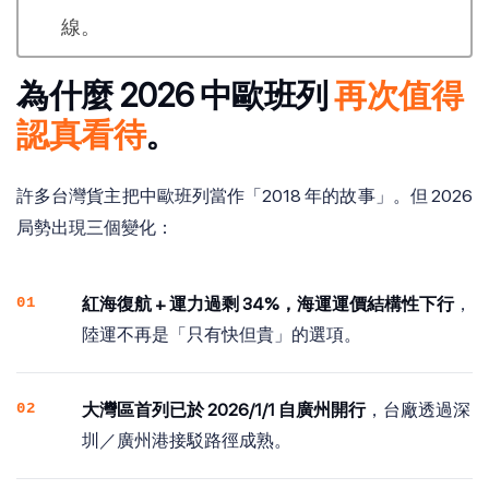
線。
為什麼 2026 中歐班列
再次值得
認真看待
。
許多台灣貨主把中歐班列當作「2018 年的故事」。但 2026
局勢出現三個變化：
01
紅海復航 + 運力過剩 34%，海運運價結構性下行
，
陸運不再是「只有快但貴」的選項。
02
大灣區首列已於 2026/1/1 自廣州開行
，台廠透過深
圳／廣州港接駁路徑成熟。