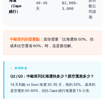
海運
部分
40-45
$2,000-
（Cape
船公
天
3,000
繞行）
司採
用
中歐班列的甜蜜點：
當你需要「比海運快 50%、但
成本比空運省 60%」時，這是最佳解。
• 即問即答
Q2 / Q3：中歐班列比海運快多少？跟空運差多少？
14 天到歐 vs Suez 海運 30-35 天，快約 50%。成本約
是空運的 50-60%，但比 Cape 繞行海運貴 1.5-2 倍。