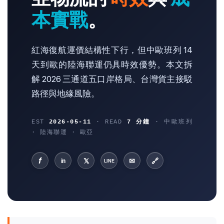
本實戰
。
紅海復航運價結構性下行，但中歐班列 14
天到歐的陸海聯運仍具時效優勢。本文拆
解 2026 三通道五口岸格局、台灣貨主接駁
路徑與地緣風險。
EST
2026-05-11
· READ
7 分鐘
· 中歐班列
· 陸海聯運 · 歐亞
f
𝕏
✉
🔗
in
LINE