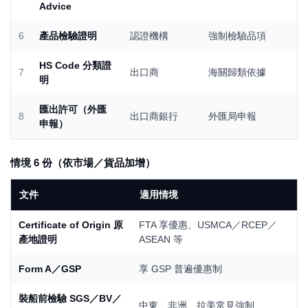
Advice
6
產品檢驗證明
認證機構
強制檢驗品項
HS Code 分類證
7
出口商
海關歸類依據
明
匯出許可（外匯
8
出口商銀行
外匯局申報
申報）
情境 6 份（依市場／貨品加增）
文件
適用情境
Certificate of Origin 原
FTA 享優惠、USMCA／RCEP／
產地證明
ASEAN 等
Form A／GSP
享 GSP 普遍優惠制
裝船前檢驗 SGS／BV／
中東、非洲、拉美常見強制