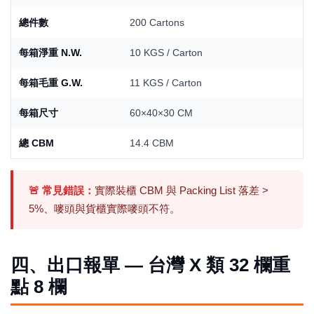
總件數
200 Cartons
每箱淨重 N.W.
10 KGS / Carton
每箱毛重 G.W.
11 KGS / Carton
每箱尺寸
60×40×30 CM
總 CBM
14.4 CBM
🚨 常見錯誤：
實際裝櫃 CBM 與 Packing List 落差 >
5%、嘜頭與貨櫃實際嘜頭不符。
四、出口報單 — 台灣 X 類 32 欄重
點 8 欄