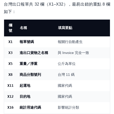
台灣出口報單共 32 欄（X1–X32），最易出錯的重點 8 欄
如下：
欄
名稱
填寫要點
號
X1
報單號碼
報關行自動產生
X3
進出口貨物之名稱
與 Invoice 完全一致
X5
重量／淨重
公斤為單位
X8
商品分類號列
台灣 11 碼
X11
起運地
國家代碼
X12
目的地
國家代碼
X16
統計用途代碼
影響統計分類