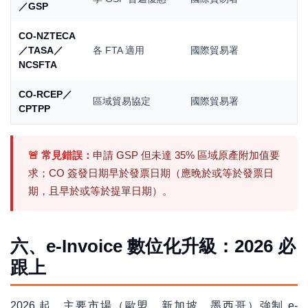
／GSP
CO-NZTECA
／TASA／
各 FTA 適用
國際貿易署
NCSFTA
CO-RCEP／
區域貿易協定
國際貿易署
CPTPP
🚨 常見錯誤：
申請 GSP 但未達 35% 區域原產附加值要
求；CO 簽發日期早於發票日期（應晚於或等於發票日
期，且早於或等於提單日期）。
六、e-Invoice 數位化升級：2026 必
跟上
2026 起，主要市場（歐盟、新加坡、墨西哥）強制 e-