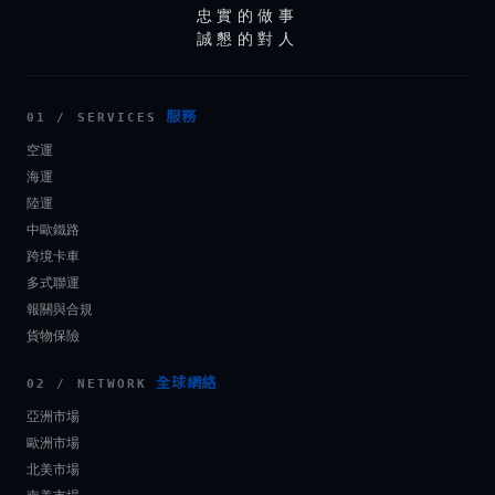
忠實的做事
誠懇的對人
服務
01 / SERVICES
空運
海運
陸運
中歐鐵路
跨境卡車
多式聯運
報關與合規
貨物保險
全球網絡
02 / NETWORK
亞洲市場
歐洲市場
北美市場