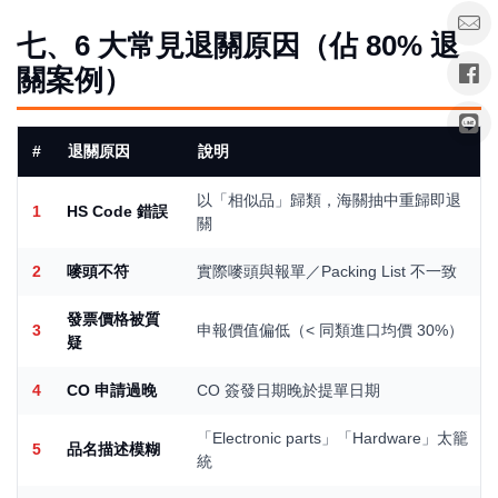
七、6 大常見退關原因（佔 80% 退
關案例）
#
退關原因
說明
以「相似品」歸類，海關抽中重歸即退
1
HS Code 錯誤
關
2
嘜頭不符
實際嘜頭與報單／Packing List 不一致
發票價格被質
3
申報價值偏低（< 同類進口均價 30%）
疑
4
CO 申請過晚
CO 簽發日期晚於提單日期
「Electronic parts」「Hardware」太籠
5
品名描述模糊
統