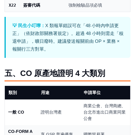
X22
簽審代碼
強制檢驗品項必填
💡 民生小叮嚀：
X 類報單錯誤可在「48 小時內申請更
正」（依財政部關務署規定）。超過 48 小時則需走「核
退申請」，曠日廢時。建議發送報關前由 OP × 業務 ×
報關行三方對單。
五、CO 原產地證明 4 大類別
類別
用途
申請單位
商業公會、台灣商總、
一般 CO
證明台灣產
台北市進出口商業同業
公會
CO-FORM A
享 GSP 普遍優惠
國際貿易署