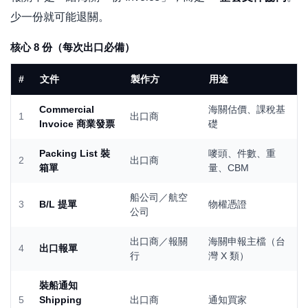
少一份就可能退關。
核心 8 份（每次出口必備）
#
文件
製作方
用途
Commercial
海關估價、課稅基
1
出口商
Invoice 商業發票
礎
Packing List 裝
嘜頭、件數、重
2
出口商
箱單
量、CBM
船公司／航空
3
B/L 提單
物權憑證
公司
出口商／報關
海關申報主檔（台
4
出口報單
行
灣 X 類）
裝船通知
5
Shipping
出口商
通知買家