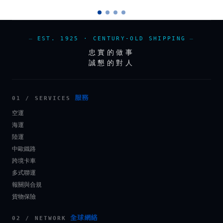
EST. 1925 · CENTURY-OLD SHIPPING
忠實的做事
誠懇的對人
服務
01 / SERVICES
空運
海運
陸運
中歐鐵路
跨境卡車
多式聯運
報關與合規
貨物保險
全球網絡
02 / NETWORK