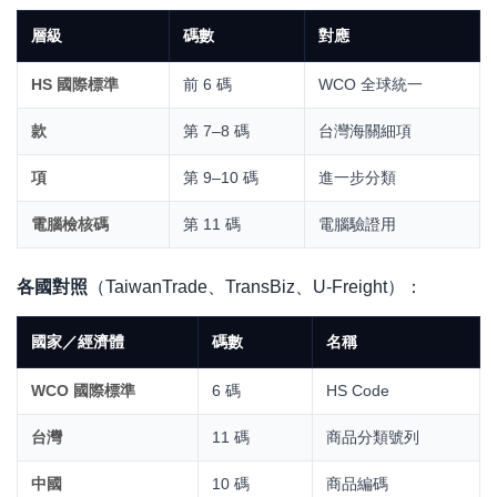
層級
碼數
對應
HS 國際標準
前 6 碼
WCO 全球統一
款
第 7–8 碼
台灣海關細項
項
第 9–10 碼
進一步分類
電腦檢核碼
第 11 碼
電腦驗證用
各國對照
（TaiwanTrade、TransBiz、U-Freight）：
國家／經濟體
碼數
名稱
WCO 國際標準
6 碼
HS Code
台灣
11 碼
商品分類號列
中國
10 碼
商品編碼