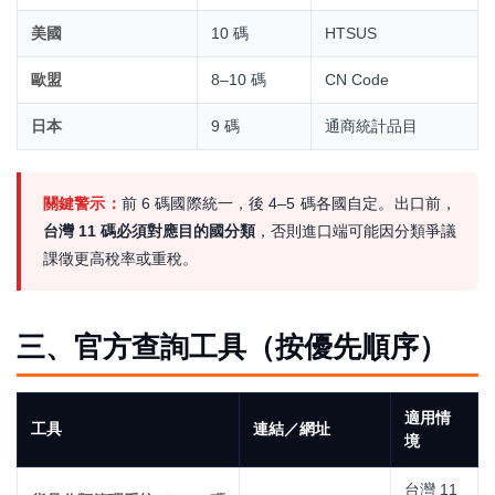
美國
10 碼
HTSUS
歐盟
8–10 碼
CN Code
日本
9 碼
通商統計品目
關鍵警示：
前 6 碼國際統一，後 4–5 碼各國自定。出口前，
台灣 11 碼必須對應目的國分類
，否則進口端可能因分類爭議
課徵更高稅率或重稅。
三、官方查詢工具（按優先順序）
適用情
工具
連結／網址
境
台灣 11