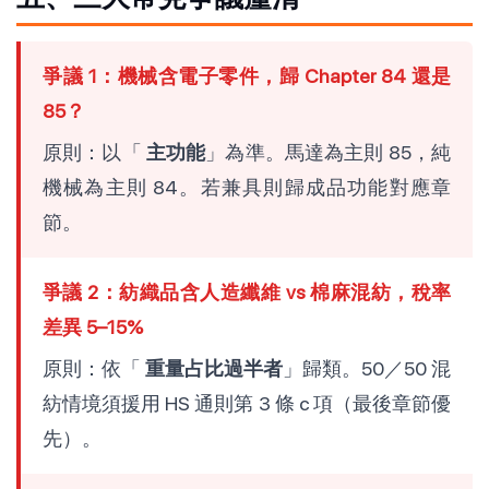
爭議 1：機械含電子零件，歸 Chapter 84 還是
85？
原則：以「
主功能
」為準。馬達為主則 85，純
機械為主則 84。若兼具則歸成品功能對應章
節。
爭議 2：紡織品含人造纖維 vs 棉麻混紡，稅率
差異 5–15%
原則：依「
重量占比過半者
」歸類。50／50 混
紡情境須援用 HS 通則第 3 條 c 項（最後章節優
先）。