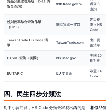
貨品分類管理系統（2–11 碼
fbfh.trade.gov.tw
碼官方
貨名查詢）
查詢
進口稅
稅則稅率綜合查詢作業
關港貿單一窗口
率 + HS
（CPT）
Code
TaiwanTrade HS Code 清
出口貨
TaiwanTrade.com
單
號清單
美國 10
HTSUS 查詢（美國）
hts.usitc.gov
碼對應
歐盟 CN
EU TARIC
EU 委員會
Code
四、民生四步分類法
對中小貿易商，HS Code 分類最容易出錯的是
「相似品但