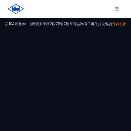
104臺北市中山區長安東路2段78號7樓
來電諮詢
電子郵件
貨況查詢
免費報價