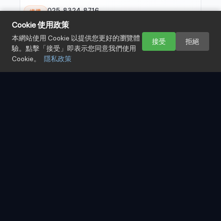
025-8324-8716
總機
Cookie 使用政策
025-8324-8239
傳真
本網站使用 Cookie 以提供您更好的瀏覽體
接受
拒絕
驗。點擊「接受」即表示您同意我們使用
Cookie。
隱私政策
— GUANGZHOU · 廣州
廣州民生國際船務代理有限公司
廣州市天河區黃埔大道 159 號 富星商貿大廈西塔
地址
21 樓 DEF 單元 510620
020-8759-0363
總機
020-8759-2359
傳真
— XIAMEN · 廈門
民生國際船務代理有限公司 廈門分公司