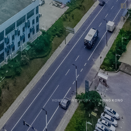
HOME
›
NETWORK
›
HONG KONG