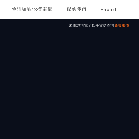
物流知識/公司新聞
聯絡我們
English
來電諮詢
電子郵件
貨況查詢
免費報價