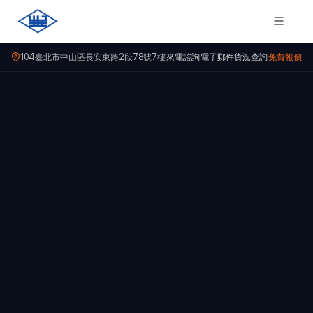
104臺北市中山區長安東路2段78號7樓
來電諮詢
電子郵件
貨況查詢
免費報價