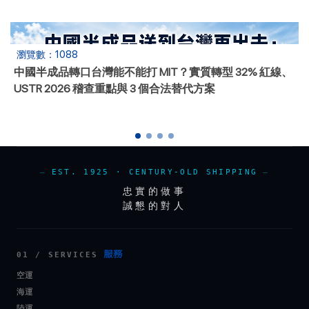
瀏覽數：167
台灣 B2B 進東協 實戰執行 SOP： 平台選擇、付款條件、
物流路線、 在地合規一次學會
EST. 1925 · CENTURY-OLD SHIPPING
忠實的做事
誠懇的對人
服務
01 / SERVICES
空運
海運
陸運