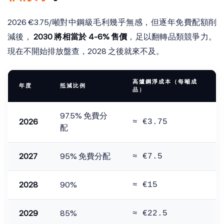
2026 €3.75/噸對中鋼級毛利幾乎無感，但逐年免費配額削
減後，
2030 將相當於 4-6% 售價
，足以翻轉品類競爭力。
現在不開始排放盤查，2028 之後就來不及。
高爐鋼淨成本（每噸成
年度
抵減比例
品）
97.5% 免費分
2026
≈ €3.75
配
2027
95% 免費分配
≈ €7.5
2028
90%
≈ €15
2029
85%
≈ €22.5