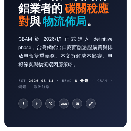
鋁業者的
碳關稅應
對
與
物流佈局
。
CBAM 於 2026/1/1 正式進入 definitive
phase，台灣鋼鋁出口商面臨憑證購買與排
放申報雙重義務。本文拆解成本影響、申
報節奏與物流端因應策略。
EST
2026-05-11
· READ
8 分鐘
· CBAM ·
鋼鋁 · 歐洲航線
f
𝕏
✉
🔗
in
LINE