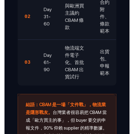
合約
與歐洲買
Day
附
主議約
31-
件、
02
CBAM 條
60
條款
款
範本
物流端文
出貨
Day
件電子
包、
61-
化、首批
03
申報
90
CBAM 出
範本
貨試行
結語：CBAM 是一場「文件戰」，物流業
是隱形戰友。
台灣業者很容易把 CBAM 當
成「歐方買主的事」，但 buyer 要交的申
報文件，90% 仰賴 supplier 的精準數據。