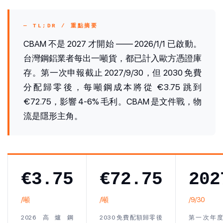
— TL;DR / 重點摘要
CBAM 不是 2027 才開始 —— 2026/1/1 已啟動。
台灣鋼鋁業者每出一噸貨，都已計入歐方憑證庫
存。第一次申報截止 2027/9/30，但 2030 免費
分配歸零後，每噸鋼成本將從 €3.75 跳到
€72.75，影響 4-6% 毛利。CBAM 是文件戰，物
流是隱形主角。
€3.75
€72.75
202
/噸
/噸
/9/30
2026 高爐鋼
2030 免費配額歸零後
第一次年