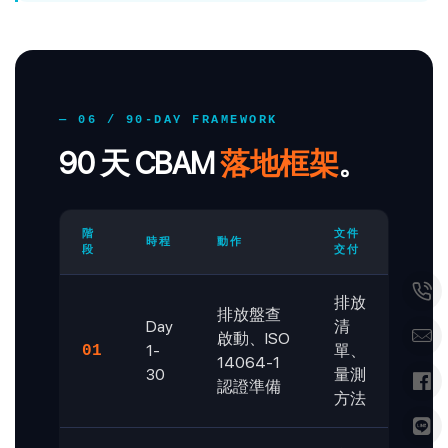
— 06 / 90-DAY FRAMEWORK
90 天 CBAM
落地框架
。
階
文件
時程
動作
段
交付
排放
排放盤查
Day
清
啟動、ISO
1-
單、
01
14064-1
30
量測
認證準備
方法