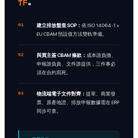
作
。
01
建立排放盤查 SOP：
依 ISO 14064-1 +
EU CBAM 預設值方法雙軌準備。
02
與買主簽 CBAM 條款：
成本誰負擔、
申報誰負責、文件誰提供，三件事必
須在合約寫死。
03
物流端電子文件對齊：
提單、商業發
票、原產地證、排放申報數據需在 ERP
同步可查。