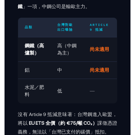
鐵
」一項，中鋼公司是輸歐主力。
台灣對歐
ARTICLE
品類
出口曝險
9 抵減
鋼鐵（高
高（中鋼
尚未適用
爐製）
為主）
鋁
中
尚未適用
水泥／肥
低
—
料
沒有 Article 9 抵減意味著：台灣鋼進入歐盟，
將以
EU ETS 全價（約 €75/噸 CO₂）
課徵憑證
義務，無法以「台灣已支付的碳價」抵扣。