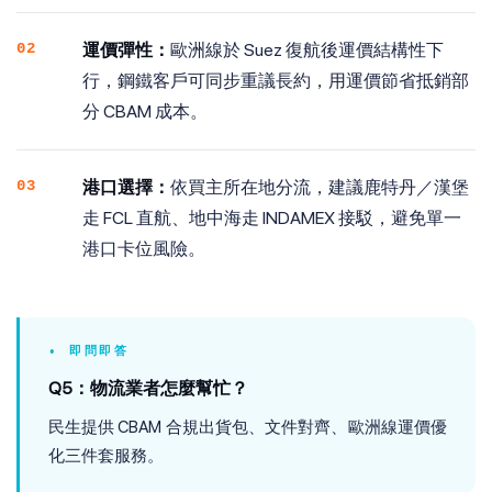
02
運價彈性：
歐洲線於 Suez 復航後運價結構性下
行，鋼鐵客戶可同步重議長約，用運價節省抵銷部
分 CBAM 成本。
03
港口選擇：
依買主所在地分流，建議鹿特丹／漢堡
走 FCL 直航、地中海走 INDAMEX 接駁，避免單一
港口卡位風險。
• 即問即答
Q5：物流業者怎麼幫忙？
民生提供 CBAM 合規出貨包、文件對齊、歐洲線運價優
化三件套服務。