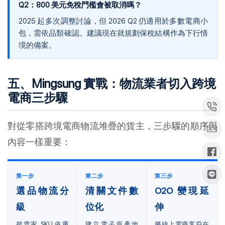
Q2：800 美元免稅門檻會被取消嗎？
2025 起多次調整討論，但 2026 Q2 仍適用於多數電商小
包，需依品類確認。建議現在就規劃保稅結構作為下行情
境的備案。
五、Mingsung 實戰：物流業者切入跨境
電商三步驟
對從零搭跨境電商物流堆疊的貨主，三步驟的順序與
內容一樣重要：
第一步
第二步
第三步
選品物流分
清關文件數
O2O 變現延
級
位化
伸
把賣家 SKU 依重
建立電子原產地
將線上電商客戶在