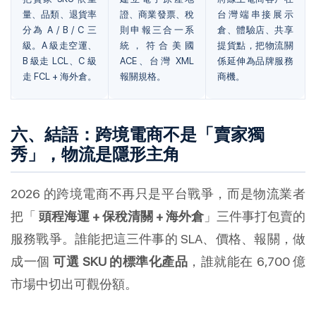
量、品類、退貨率
證、商業發票、稅
台灣端串接展示
分為 A / B / C 三
則申報三合一系
倉、體驗店、共享
級。A 級走空運、
統，符合美國
提貨點，把物流關
B 級走 LCL、C 級
ACE、台灣 XML
係延伸為品牌服務
走 FCL + 海外倉。
報關規格。
商機。
六、結語：跨境電商不是「賣家獨
秀」，物流是隱形主角
2026 的跨境電商不再只是平台戰爭，而是物流業者
把「
頭程海運 + 保稅清關 + 海外倉
」三件事打包賣的
服務戰爭。誰能把這三件事的 SLA、價格、報關，做
成一個
可選 SKU 的標準化產品
，誰就能在 6,700 億
市場中切出可觀份額。