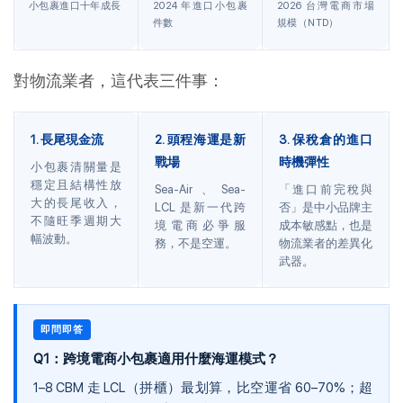
小包裹進口十年成長
2024 年進口小包裹
2026 台灣電商市場
件數
規模（NTD）
對物流業者，這代表三件事：
1. 長尾現金流
2. 頭程海運是新
3. 保稅倉的進口
戰場
時機彈性
小包裹清關量是
穩定且結構性放
Sea-Air、Sea-
「進口前完稅與
大的長尾收入，
LCL 是新一代跨
否」是中小品牌主
不隨旺季週期大
境電商必爭服
成本敏感點，也是
幅波動。
務，不是空運。
物流業者的差異化
武器。
即問即答
Q1：跨境電商小包裹適用什麼海運模式？
1–8 CBM 走 LCL（拼櫃）最划算，比空運省 60–70%；超