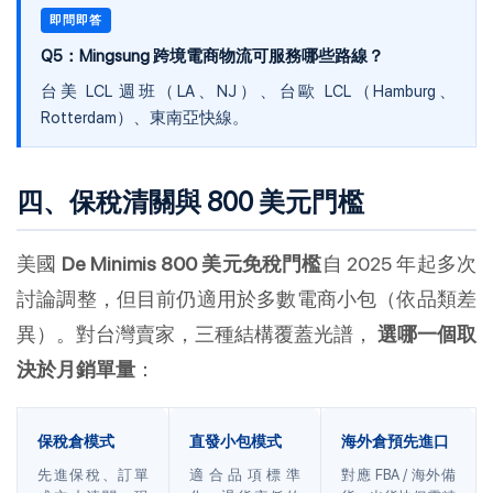
即問即答
Q5：Mingsung 跨境電商物流可服務哪些路線？
台美 LCL 週班（LA、NJ）、台歐 LCL（Hamburg、
Rotterdam）、東南亞快線。
四、保稅清關與 800 美元門檻
美國
De Minimis 800 美元免稅門檻
自 2025 年起多次
討論調整，但目前仍適用於多數電商小包（依品類差
異）。對台灣賣家，三種結構覆蓋光譜，
選哪一個取
決於月銷單量
：
保稅倉模式
直發小包模式
海外倉預先進口
先進保稅、訂單
適合品項標準
對應 FBA / 海外備