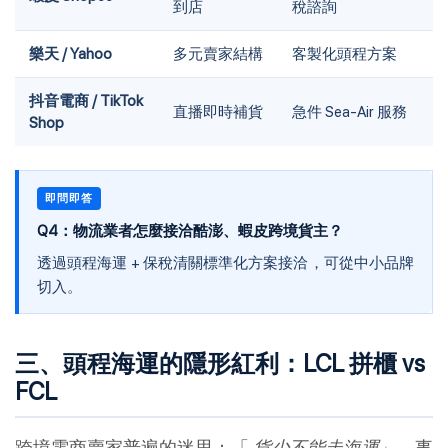
到店
稅諮詢
樂天 / Yahoo
多元賣家結構
客製化頭程方案
抖音電商 / TikTok
直播即時補貨
急件 Sea-Air 服務
Shop
即問即答
Q4：物流業者怎麼接洽酷澎、蝦皮跨境貨主？
透過頭程海運 + 保稅清關標準化方案接洽，可從中小品牌
切入。
三、頭程海運的隱形紅利：LCL 拼櫃 vs
FCL
跨境電商賣家普遍的迷思：「
貨少不能走海運
」。事