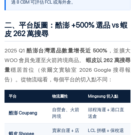
過 8 CBM 可評估 FCL 或海外倉。
二、平台版圖：酷澎 +500% 選品 vs 蝦
皮 262 萬搜尋
2025 Q1
酷澎台灣選品數量增長近 500%
，並擴大
WOO 會員免運至火箭跨境商品。
蝦皮以 262 萬搜尋
量
穩居首位（依爾文實驗室 2026 Google 搜尋報
告）。從物流端看，每個平台的切入點不同：
平台
物流屬性
Mingsung 切入點
自營倉、火箭
頭程海運 + 港口直
酷澎 Coupang
跨境
送倉
賣家自運 + 店
LCL 拼櫃 + 保稅退
蝦皮 Shopee