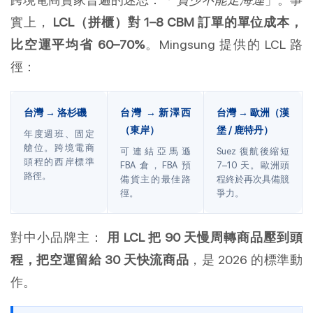
實上，
LCL（拼櫃）對 1–8 CBM 訂單的單位成本，
比空運平均省 60–70%
。Mingsung 提供的 LCL 路
徑：
台灣 → 洛杉磯
台灣 → 新澤西
台灣 → 歐洲（漢
（東岸）
堡 / 鹿特丹）
年度週班、固定
艙位。跨境電商
可連結亞馬遜
Suez 復航後縮短
頭程的西岸標準
FBA 倉，FBA 預
7–10 天。歐洲頭
路徑。
備貨主的最佳路
程終於再次具備競
徑。
爭力。
對中小品牌主：
用 LCL 把 90 天慢周轉商品壓到頭
程，把空運留給 30 天快流商品
，是 2026 的標準動
作。