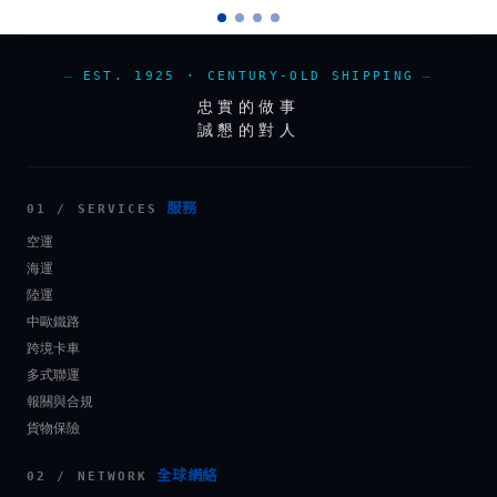
EST. 1925 · CENTURY-OLD SHIPPING
忠實的做事
誠懇的對人
服務
01 / SERVICES
空運
海運
陸運
中歐鐵路
跨境卡車
多式聯運
報關與合規
貨物保險
全球網絡
02 / NETWORK