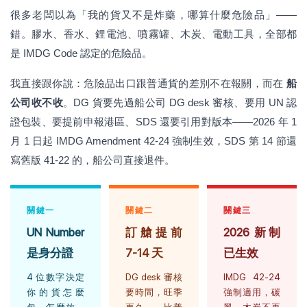
很多老闆以為「我的貨又不是炸藥，哪算什麼危險品」——
錯。膠水、香水、鋰電池、噴霧罐、木炭、電動工具，全部都
是 IMDG Code 認定的危險品。
我直接跟你說：危險品出口跟普通貨的差別不在報關，而在
船
公司收不收
。DG 貨要先過船公司 DG desk 審核、要用 UN 認
證包裝、要提前申報港區、SDS 還要引用對版本——2026 年 1
月 1 日起 IMDG Amendment 42-24 強制生效，SDS 第 14 節還
寫舊版 41-22 的，船公司直接退件。
關鍵一
關鍵二
關鍵三
UN Number
訂艙提前
2026 新制
是身分證
7-14 天
已生效
4 位數字決定
DG desk 審核
IMDG 42-24
你的貨怎麼
要時間，旺季
強制適用，碳