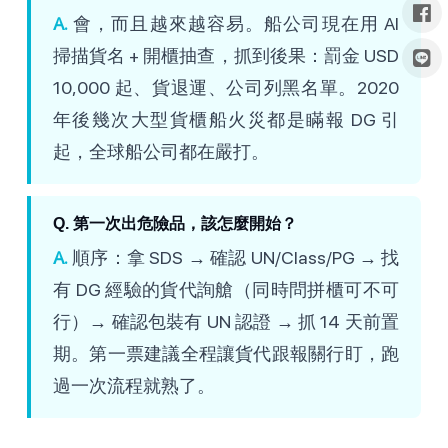
A.
會，而且越來越容易。船公司現在用 AI
掃描貨名 + 開櫃抽查，抓到後果：罰金 USD
10,000 起、貨退運、公司列黑名單。2020
年後幾次大型貨櫃船火災都是瞞報 DG 引
起，全球船公司都在嚴打。
Q. 第一次出危險品，該怎麼開始？
A.
順序：拿 SDS → 確認 UN/Class/PG → 找
有 DG 經驗的貨代詢艙（同時問拼櫃可不可
行）→ 確認包裝有 UN 認證 → 抓 14 天前置
期。第一票建議全程讓貨代跟報關行盯，跑
過一次流程就熟了。