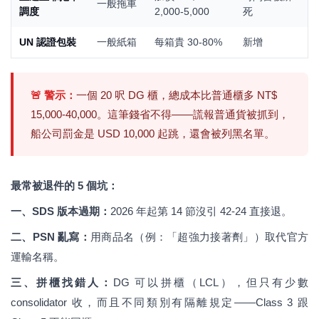
一般拖車
調度
2,000-5,000
死
UN 認證包裝
一般紙箱
每箱貴 30-80%
新增
🚨 警示：
一個 20 呎 DG 櫃，總成本比普通櫃多 NT$
15,000-40,000。這筆錢省不得——謊報普通貨被抓到，
船公司罰金是 USD 10,000 起跳，還會被列黑名單。
最常被退件的 5 個坑：
一、SDS 版本過期：
2026 年起第 14 節沒引 42-24 直接退。
二、PSN 亂寫：
用商品名（例：「超強力接著劑」）取代官方
運輸名稱。
三、拼櫃找錯人：
DG 可以拼櫃（LCL），但只有少數
consolidator 收，而且不同類別有隔離規定——Class 3 跟