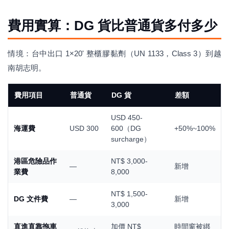
費用實算：DG 貨比普通貨多付多少
情境：台中出口 1×20' 整櫃膠黏劑（UN 1133，Class 3）到越
南胡志明。
費用項目
普通貨
DG 貨
差額
USD 450-
海運費
USD 300
600（DG
+50%~100%
surcharge）
港區危險品作
NT$ 3,000-
—
新增
業費
8,000
NT$ 1,500-
DG 文件費
—
新增
3,000
直進直靠拖車
加價 NT$
時間窗被綁