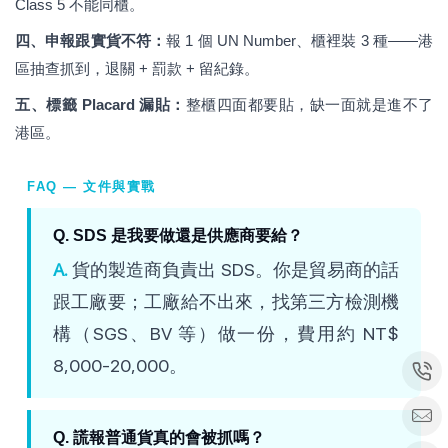
Class 5 不能同櫃。
四、申報跟實貨不符：
報 1 個 UN Number、櫃裡裝 3 種——港
區抽查抓到，退關 + 罰款 + 留紀錄。
五、標籤 Placard 漏貼：
整櫃四面都要貼，缺一面就是進不了
港區。
FAQ — 文件與實戰
Q. SDS 是我要做還是供應商要給？
A.
貨的製造商負責出 SDS。你是貿易商的話
跟工廠要；工廠給不出來，找第三方檢測機
構（SGS、BV 等）做一份，費用約 NT$
8,000-20,000。
Q. 謊報普通貨真的會被抓嗎？