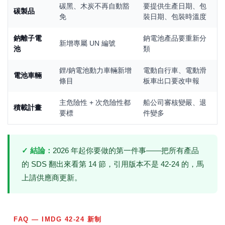
碳黑、木炭不再自動豁
要提供生產日期、包
碳製品
免
裝日期、包裝時溫度
鈉離子電
鈉電池產品要重新分
新增專屬 UN 編號
池
類
鋰/鈉電池動力車輛新增
電動自行車、電動滑
電池車輛
條目
板車出口要改申報
主危險性 + 次危險性都
船公司審核變嚴、退
積載計畫
要標
件變多
✓ 結論：
2026 年起你要做的第一件事——把所有產品
的 SDS 翻出來看第 14 節，引用版本不是 42-24 的，馬
上請供應商更新。
FAQ — IMDG 42-24 新制