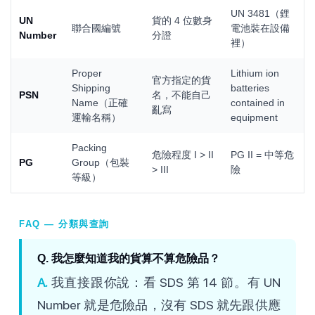
UN 3481（鋰
UN
貨的 4 位數身
聯合國編號
電池裝在設備
Number
分證
裡）
Proper
Lithium ion
官方指定的貨
Shipping
batteries
PSN
名，不能自己
Name（正確
contained in
亂寫
運輸名稱）
equipment
Packing
危險程度 I > II
PG II = 中等危
PG
Group（包裝
> III
險
等級）
FAQ — 分類與查詢
Q. 我怎麼知道我的貨算不算危險品？
A.
我直接跟你說：看 SDS 第 14 節。有 UN
Number 就是危險品，沒有 SDS 就先跟供應