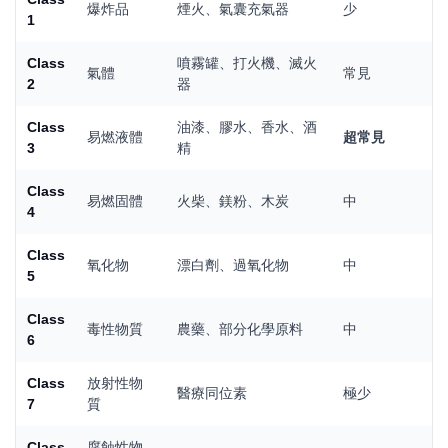
爆炸品
煙火、氣囊充氣器
少
1
Class
噴霧罐、打火機、滅火
氣體
常見
2
器
Class
油漆、膠水、香水、酒
易燃液體
超常見
3
精
Class
易燃固體
火柴、鎂粉、木炭
中
4
Class
氧化物
漂白劑、過氧化物
中
5
Class
毒性物質
農藥、部分化學原料
中
6
Class
放射性物
醫療同位素
極少
7
質
Class
腐蝕性物