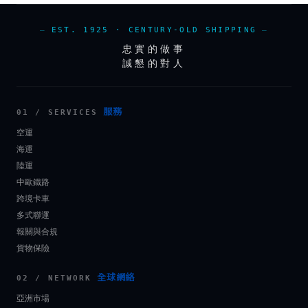
EST. 1925 · CENTURY-OLD SHIPPING
忠實的做事
誠懇的對人
服務
01 / SERVICES
空運
海運
陸運
中歐鐵路
跨境卡車
多式聯運
報關與合規
貨物保險
全球網絡
02 / NETWORK
亞洲市場