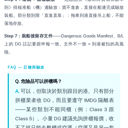
則》得核准船（機）邊驗放：貨不進倉，直接在船邊完成驗放
裝船。部分類別限「直進直靠」：拖車到港直接吊上船，不能
落地存放。
Step 7：裝船後留存文件
——Dangerous Goods Manifest、B/L
上的 DG 註記要跟申報一致。文件不一致 = 到港被扣的高風
險。
FAQ — 訂艙與驗放
Q. 危險品可以拼櫃嗎？
A.
可以，但取決於類別跟目的港。只有部分
拼櫃業者收 DG，而且要遵守 IMDG 隔離表
——某些類別不能同櫃（例：Class 3 跟
Class 5）。小量 DG 建議先詢拼櫃報價，收
不了就只能走整櫃或空運（空運又是另一套