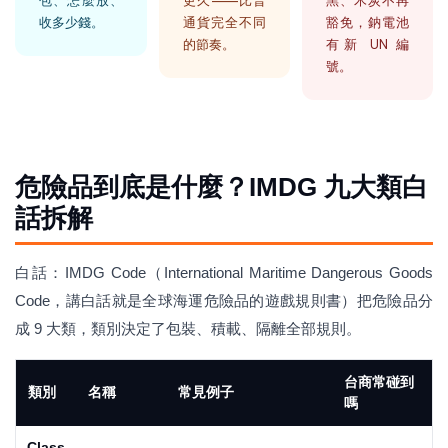
包、怎麼放、
更久——比普
黑、木炭不再
收多少錢。
通貨完全不同
豁免，鈉電池
的節奏。
有新 UN 編
號。
危險品到底是什麼？IMDG 九大類白
話拆解
白話：IMDG Code（International Maritime Dangerous Goods
Code，講白話就是全球海運危險品的遊戲規則書）把危險品分
成 9 大類，類別決定了包裝、積載、隔離全部規則。
台商常碰到
類別
名稱
常見例子
嗎
Class