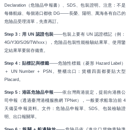
Declaration（危險品申報書）、SDS、包裝證明。注意：不是
每條航線、每個港口都收 DG——長榮、陽明、萬海各有自己的
危險品受理清單，先查再訂。
Step 3：用 UN 認證包裝
——包裝上要有 UN 認證標記（例：
4G/Y30/S/26/TW/xxx），危險品包裝性能檢驗結果單、使用鑒
定結果單要留存備查。
Step 4：貼標記與標籤
——危險性標籤（菱形 Hazard Label）
＋ UN Number ＋ PSN。整櫃出口：貨櫃四面都要貼大型
Placard。
Step 5：港區危險品申報
——依台灣商港規定，提前向港務公
司申報（透過臺灣港棧服務網 TPNet），一般要求船靠泊前 4
天備妥申報資料。文件：危險品申報單、SDS、包裝檢驗證
明、出口報關單。
Step 6：報關 + 船邊驗放
——危險品依《進出口貨物查驗準