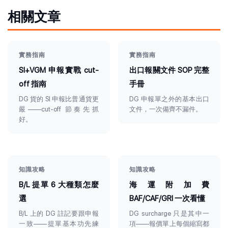
相關文章
實務指南
實務指南
SI+VGM 申報實戰 cut-
出口報關文件 SOP 完整
off 指南
手冊
DG 貨的 SI 申報比普通貨更
DG 申報單之外的基本出口
嚴——cut-off 節奏先抓
文件，一次備齊不漏件。
好。
知識攻略
知識攻略
B/L 提單 6 大種類怎麼
海運附加費
選
BAF/CAF/GRI 一次看懂
B/L 上的 DG 註記要跟申報
DG surcharge 只是其中一
一致——提單基本功先練
項——報價單上每個縮寫都