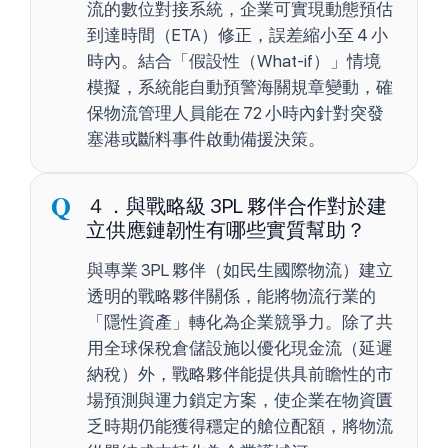
流的數位對接系統，企業可實現動態預估
到達時間（ETA）修正，誤差縮小至 4 小
時內。結合「假設性（What-if）」情境
模擬，系統能自動預警海關規章變動，確
保物流管理人員能在 72 小時內針對突發
塞港或斷料事件啟動備援決策。
４．與戰略級 3PL 夥伴合作對於建
立供應鏈韌性有哪些實質幫助？
與專業 3PL 夥伴（如民生國際物流）建立
透明的戰略夥伴關係，能將物流行業的
「隱性資產」轉化為企業競爭力。除了共
用全球保稅倉儲設施以優化現金流（延遲
納稅）外，戰略夥伴能提供具前瞻性的市
場預測與運力鎖定方案，使企業在物資匱
乏時期仍能獲得穩定的艙位配額，將物流