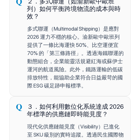
２．多式聯運（如渝新歐中歐班
列）如何平衡跨境物流的成本與時
效？
多式聯運（Multimodal Shipping）是應對
2026 運力不穩的核心。渝新歐中歐班列
提供了一條比海運快 50%、比空運便宜
70% 的「第三條路徑」。透過海鐵聯運的
動態組合，企業能靈活規避紅海或蘇伊士
運河的航道風險。此外，鐵路運輸的低碳
排放特性，能協助企業符合日益嚴苛的國
際 ESG 碳足跡申報標準。
３．如何利用數位化系統達成 2026
年標準的供應鏈即時能見度？
現代化供應鏈能見度（Visibility）已進化
至 SKU 級別的實時追蹤。透過民生國際物