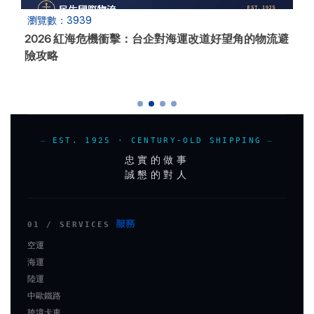
瀏覽數：3939
2026 紅海危機衝擊：台企對海運改道好望角的物流避
險攻略
EST. 1925 · CENTURY-OLD SHIPPING
忠實的做事
誠懇的對人
服務
01 / SERVICES
空運
海運
陸運
中歐鐵路
跨境卡車