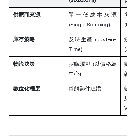
供應商來源
單一低成本來源 
多樣
(Single Sourcing)
(Mul
庫存策略
及時生產 (Just-in-
緩
Time)
(Jus
物流決策
採購驅動 (以價格為
數據
中心)
韌性
數位化程度
靜態郵件追蹤
數
見度 
Visib