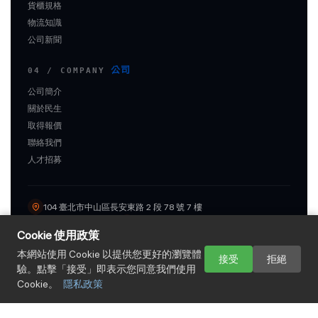
貨櫃規格
物流知識
公司新聞
公司
04 / COMPANY
公司簡介
關於民生
取得報價
聯絡我們
人才招募
104 臺北市中山區長安東路 2 段 78 號 7 樓
+886-2-2507-6368
logistics@mingsung.com.tw
Cookie 使用政策
FAX +886-2-2507-4997 ｜ +886-2-2507-3427
本網站使用 Cookie 以提供您更好的瀏覽體
接受
拒絕
驗。點擊「接受」即表示您同意我們使用
© 2026 民生國際物流股份有限公司 Mingsung International Logistics
Cookie。
隱私政策
Co., Ltd.
統一編號：95434250（民生國際物流）／ 23311505（船務代理）
·
營業時間 AM 09:00 ~ PM 05:30