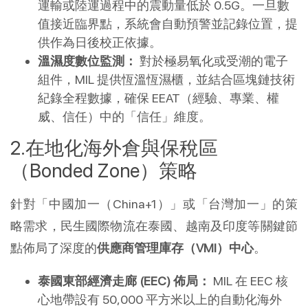
運輸或陸運過程中的震動量低於 0.5G。一旦數
值接近臨界點，系統會自動預警並記錄位置，提
供作為日後校正依據。
溫濕度數位監測：
 對於極易氧化或受潮的電子
組件，MIL 提供恆溫恆濕櫃，並結合區塊鏈技術
紀錄全程數據，確保 EEAT（經驗、專業、權
威、信任）中的「信任」維度。
在地化海外倉與保稅區
（Bonded Zone）策略
針對「中國加一（China+1）」或「台灣加一」的策
略需求，民生國際物流在泰國、越南及印度等關鍵節
點佈局了深度的
供應商管理庫存（VMI）中心
。
泰國東部經濟走廊 (EEC) 佈局：
 MIL 在 EEC 核
心地帶設有 50,000 平方米以上的自動化海外