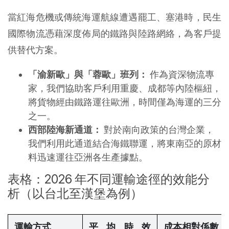
當紅海危機或傳統海運航線遭遇罷工、塞港時，民生
國際物流憑藉深度佈局的鐵路與陸路網絡，為客戶提
供替代方案。
「渝新歐」與「蓉歐」班列：
 作為資深物流專
家，我們協助客戶利用重慶、成都等內陸樞紐，
將貨物經由鐵路運往歐洲，時間僅為海運的三分
之一。
西部陸海新通道：
 對於南向政策的台灣企業，
我們利用此通道結合海鐵聯運，將東南亞的原材
料迅速運往亞洲各生產據點。
表格：2026 年不同運輸途徑的效能分
析（以台北至漢堡為例）
運輸方式
平均時效 
成本相對係數