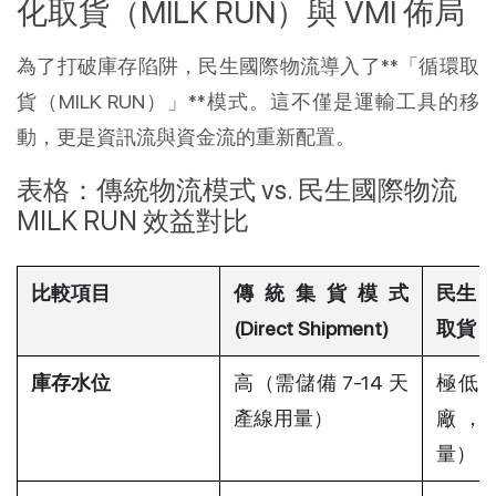
化取貨（MILK RUN）與 VMI 佈局
為了打破庫存陷阱，民生國際物流導入了**「循環取
貨（MILK RUN）」**模式。這不僅是運輸工具的移
動，更是資訊流與資金流的重新配置。
表格：傳統物流模式 vs. 民生國際物流 
MILK RUN 效益對比
比較項目
傳統集貨模式 
民生 M
(Direct Shipment)
取貨
庫存水位
高（需儲備 7-14 天
極低
產線用量）
廠，維
量）