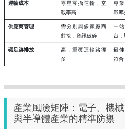
運輸成本
零星零擔運輸，空
專業
載率高
載率提
供應商管理
需分別與多家廠商
一站式
對接，資訊破碎
台，即
碳足跡排放
高，重覆運輸路徑
最佳
多
符合 2
產業風險矩陣：電子、機械
與半導體產業的精準防禦