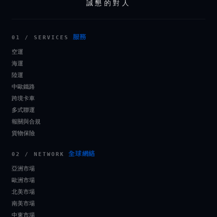
誠懇的對人
服務
01 / SERVICES
空運
海運
陸運
中歐鐵路
跨境卡車
多式聯運
報關與合規
貨物保險
全球網絡
02 / NETWORK
亞洲市場
歐洲市場
北美市場
南美市場
中東市場