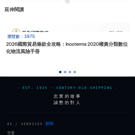
延伸閱讀
瀏覽數：1811
2026三峽檢修停航：鐵水聯運與陸海新通道替代方案，避
開延誤風險
EST. 1925 · CENTURY-OLD SHIPPING
忠實的做事
誠懇的對人
服務
01 / SERVICES
空運