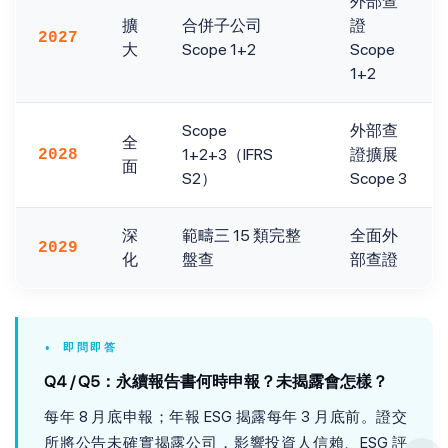
外部查
擴
合併子公司
證
2027
大
Scope 1+2
Scope
1+2
Scope
外部查
全
1+2+3（IFRS
證擴展
2028
面
S2）
Scope 3
深
範疇三 15 類完整
全面外
2029
化
盤查
部查證
• 即問即答
Q4 / Q5：永續報告書何時申報？未揭露會怎樣？
每年 8 月底申報；年報 ESG 揭露每年 3 月底前。證交
所將公告未確實揭露公司，影響投資人信賴、ESG 評