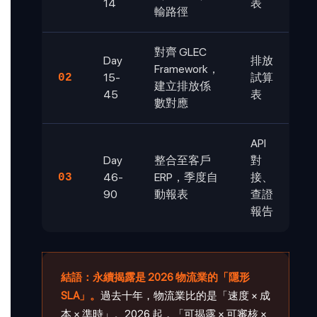
14
表
輸路徑
對齊 GLEC
Day
排放
Framework，
15-
試算
02
建立排放係
45
表
數對應
API
Day
整合至客戶
對
46-
ERP，季度自
接、
03
90
動報表
查證
報告
結語：永續揭露是 2026 物流業的「隱形
SLA」。
過去十年，物流業比的是「速度 × 成
本 × 準時」。2026 起，「可揭露 × 可審核 ×