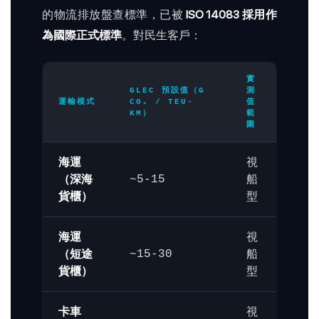
的物流排放盤查標準，已被
ISO 14083 採用作
為國際正式標準
。對民生客戶：
實
GLEC 預設值（G
測
運輸模式
CO₂ / TEU-
值
KM）
範
圍
海運
視
（深海
船
~5-15
貨櫃）
型
海運
視
（短途
船
~15-30
貨櫃）
型
卡車
視