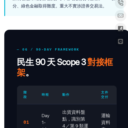
分、綠色金融取得難度。重大不實涉證券交易法。
— 06 / 90-DAY FRAMEWORK
民生 90 天 Scope 3
對接框
架
。
階
文件
時程
動作
段
交付
出貨資料盤
Day
運輸
點，識別第
1-
資料
01
4／第 9 類運