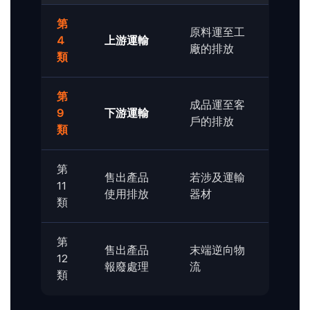
第
原料運至工
4
上游運輸
廠的排放
類
第
成品運至客
9
下游運輸
戶的排放
類
第
售出產品
若涉及運輸
11
使用排放
器材
類
第
售出產品
末端逆向物
12
報廢處理
流
類