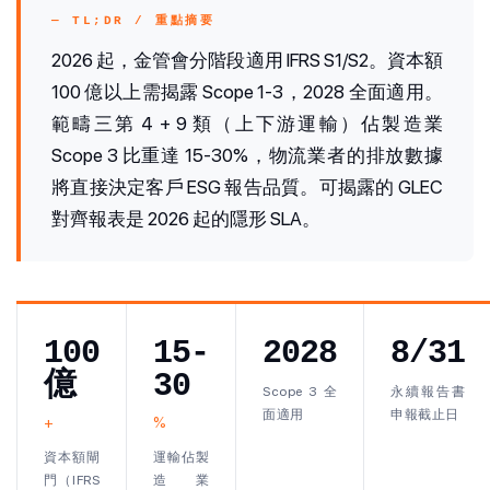
— TL;DR / 重點摘要
2026 起，金管會分階段適用 IFRS S1/S2。資本額
100 億以上需揭露 Scope 1-3，2028 全面適用。
範疇三第 4 + 9 類（上下游運輸）佔製造業
Scope 3 比重達 15-30%，物流業者的排放數據
將直接決定客戶 ESG 報告品質。可揭露的 GLEC
對齊報表是 2026 起的隱形 SLA。
100
15-
2028
8/31
億
30
Scope 3 全
永續報告書
面適用
申報截止日
+
%
資本額閘
運輸佔製
門（IFRS
造業