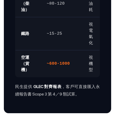
（柴
油
~80-120
油）
耗
視
電
鐵路
~15-25
氣
化
空運
視
（貨
機
~600-1000
機）
型
民生提供
GLEC 對齊報表
，客戶可直接匯入永
續報告書 Scope 3 第 4／9 類試算。