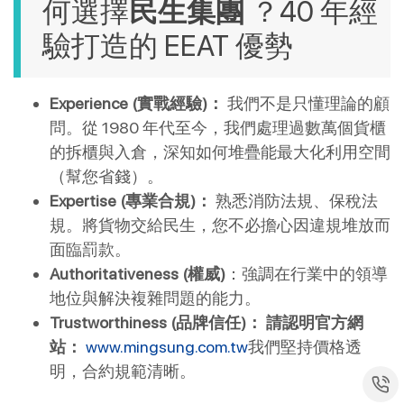
何選擇
民生集團 
？40 年經
驗打造的 EEAT 優勢
Experience (實戰經驗)：
 我們不是只懂理論的顧
問。從 1980 年代至今，我們處理過數萬個貨櫃
的拆櫃與入倉，深知如何堆疊能最大化利用空間
（幫您省錢）。
Expertise (專業合規)：
 熟悉消防法規、保稅法
規。將貨物交給民生，您不必擔心因違規堆放而
面臨罰款。
Authoritativeness (權威)
：強調在行業中的領導
地位與解決複雜問題的能力。
Trustworthiness (品牌信任)：
請認明官方網
站：
www.mingsung.com.tw
我們堅持價格透
明，合約規範清晰。