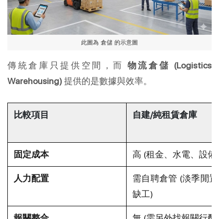
此圖為  倉儲  的示意圖
傳統倉庫只提供空間，而 
物流倉儲 (Logistics 
Warehousing)
 提供的是數據與效率。
比較項目
自建/純租賃倉庫
固定成本
高 (租金、水電、設備
人力配置
需自聘倉管 (淡季閒置
缺工)
報關整合
無 (需另外找報關行配