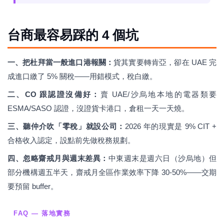
台商最容易踩的 4 個坑
一、把杜拜當一般進口港報關：
貨其實要轉肯亞，卻在 UAE 完
成進口繳了 5% 關稅——用錯模式，稅白繳。
二、CO 跟認證沒備好：
賣 UAE/沙烏地本地的電器類要
ESMA/SASO 認證，沒證貨卡港口，倉租一天一天燒。
三、聽仲介吹「零稅」就設公司：
2026 年的現實是 9% CIT +
合格收入認定，設點前先做稅務規劃。
四、忽略齋戒月與週末差異：
中東週末是週六日（沙烏地）但
部分機構週五半天，齋戒月全區作業效率下降 30-50%——交期
要預留 buffer。
FAQ — 落地實務