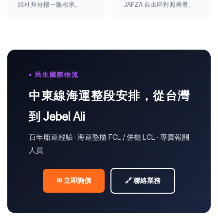
跟杜拜分撥一脈相承。
JAFZA 自由區對照著看。
• 民生國際物流
中東線海運整段安排，從台灣
到 Jebel Ali
百年船運經驗 · 海運整櫃 FCL / 併櫃 LCL · 專責報關
人員
✉ 立即詢價
🔗 聯絡業務