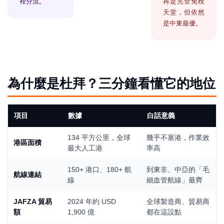
裡分流。
再是完全免稅
天堂，但依然
是中東最優。
為什麼是杜拜？三分鐘看懂它的地位
項目
數據
白話意義
134 平方公里，全球
幾乎不塞港，作業效
港區面積
最大人工港
率高
150+ 港口、180+ 航
到東非、中亞的「毛
航線連結
線
細血管航線」最齊
JAFZA 貿易
2024 年約 USD
全球製造商、貿易商
額
1,900 億
都在這設點