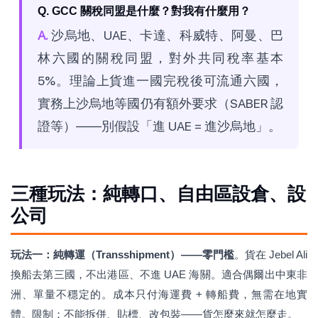
Q. GCC 關稅同盟是什麼？對我有什麼用？
A.
沙烏地、UAE、卡達、科威特、阿曼、巴
林六國的關稅同盟，對外共同稅率基本
5%。理論上貨進一國完稅後可流通六國，
實務上沙烏地等國仍有額外要求（SABER 認
證等）——別假設「進 UAE = 進沙烏地」。
三種玩法：純轉口、自由區設倉、設
公司
玩法一：純轉運（Transshipment）——零門檻
。貨在 Jebel Ali
換船去第三國，不出港區、不進 UAE 海關。適合偶爾出中東非
洲、單量不穩定的。成本只付海運費 + 轉船費，無需在地實
體。限制：不能拆併、貼標、改包裝——貨怎麼來就怎麼走。