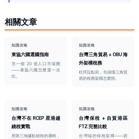
相關文章
知識攻略
知識攻略
東協六國選國指南
台灣三角貿易 + OBU 海
外架構稅務
另一個 20 億人口市場圈
——東協六國怎麼選一次
杜拜設點前，先搞懂三角貿
比。
易的稅務架構怎麼拆。
知識攻略
知識攻略
台灣不在 RCEP 星港越
台灣保稅 + 自貿港區
繞稅實戰
FTZ 完整比較
用第三地據點繞稅的邏輯，
台灣端的保稅架構——跟