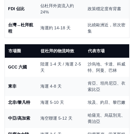
佔杜拜外資流入約
FDI 佔比
政策穩定度有背書
24%
台灣→杜拜航
比繞歐洲近，班次密
海運約 14-18 天
程
集
市場圈
從杜拜的物流時效
代表市場
陸運 1-4 天 / 海運 2-5
沙烏地、卡達、科威
GCC 六國
天
特、阿曼、巴林
肯亞、坦尚尼亞、衣
東非
海運 4-8 天
索比亞
北非/黎凡特
海運 5-10 天
埃及、約旦、黎巴嫩
哈薩克、烏茲別克、
中亞/高加索
海空聯運 5-12 天
喬治亞