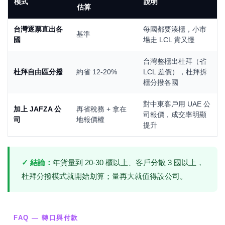
模式
說明
估算
台灣逐票直出各
每國都要湊櫃，小市
基準
國
場走 LCL 貴又慢
台灣整櫃出杜拜（省
杜拜自由區分撥
約省 12-20%
LCL 差價），杜拜拆
櫃分撥各國
對中東客戶用 UAE 公
加上 JAFZA 公
再省稅務 + 拿在
司報價，成交率明顯
司
地報價權
提升
✓ 結論：
年貨量到 20-30 櫃以上、客戶分散 3 國以上，
杜拜分撥模式就開始划算；量再大就值得設公司。
FAQ — 轉口與付款