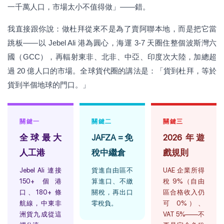
一千萬人口，市場太小不值得做」——錯。
我直接跟你說：做杜拜從來不是為了賣阿聯本地，而是把它當
跳板——以 Jebel Ali 港為圓心，海運 3-7 天圈住整個波斯灣六
國（GCC），再輻射東非、北非、中亞、印度次大陸，加總超
過 20 億人口的市場。全球貨代圈的講法是：「貨到杜拜，等於
貨到半個地球的門口。」
關鍵一
關鍵二
關鍵三
全球最大
JAFZA = 免
2026 年遊
人工港
稅中繼倉
戲規則
Jebel Ali 連接
貨進自由區不
UAE 企業所得
150+ 個港
算進口、不繳
稅 9%（自由
口、180+ 條
關稅，再出口
區合格收入仍
航線，中東非
零稅負。
可 0%）、
洲貨九成從這
VAT 5%——不