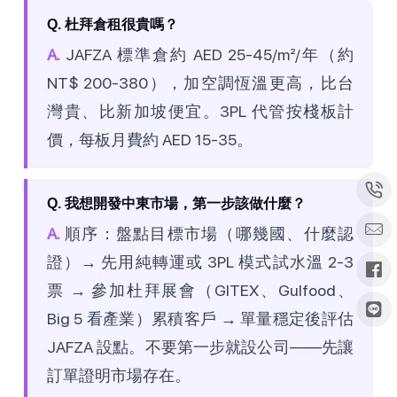
Q. 杜拜倉租很貴嗎？
A.
JAFZA 標準倉約 AED 25-45/m²/年（約
NT$ 200-380），加空調恆溫更高，比台
灣貴、比新加坡便宜。3PL 代管按棧板計
價，每板月費約 AED 15-35。
Q. 我想開發中東市場，第一步該做什麼？
A.
順序：盤點目標市場（哪幾國、什麼認
證）→ 先用純轉運或 3PL 模式試水溫 2-3
票 → 參加杜拜展會（GITEX、Gulfood、
Big 5 看產業）累積客戶 → 單量穩定後評估
JAFZA 設點。不要第一步就設公司——先讓
訂單證明市場存在。