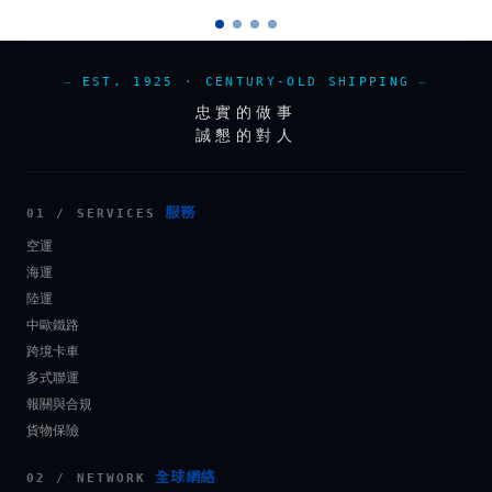
EST. 1925 · CENTURY-OLD SHIPPING
忠實的做事
誠懇的對人
服務
01 / SERVICES
空運
海運
陸運
中歐鐵路
跨境卡車
多式聯運
報關與合規
貨物保險
全球網絡
02 / NETWORK