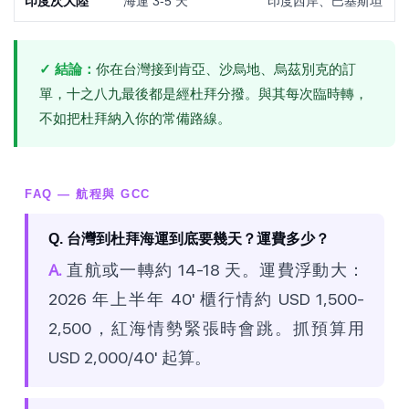
印度次大陸
海運 3-5 天
印度西岸、巴基斯坦
✓ 結論：
你在台灣接到肯亞、沙烏地、烏茲別克的訂
單，十之八九最後都是經杜拜分撥。與其每次臨時轉，
不如把杜拜納入你的常備路線。
FAQ — 航程與 GCC
Q. 台灣到杜拜海運到底要幾天？運費多少？
A.
直航或一轉約 14-18 天。運費浮動大：
2026 年上半年 40' 櫃行情約 USD 1,500-
2,500，紅海情勢緊張時會跳。抓預算用
USD 2,000/40' 起算。