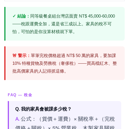
✓ 結論：
同等級餐桌組台灣店面賣 NT$ 45,000-60,000
——稅跟運費全加，還是省三成以上。家具的稅不可
怕，可怕的是你沒算材積就下單。
🚨 警示：
單筆完稅價格超過 NT$ 50 萬的家具，要加課
10% 特種貨物及勞務稅（奢侈稅）——買高檔紅木、整
批高價家具的人記得抓這條。
FAQ — 稅金
Q. 我的家具會被課多少稅？
A.
公式：（貨價＋運費）× 關稅率＋（完稅
價格＋關稅）× 5% 營業稅。木製家具關稅