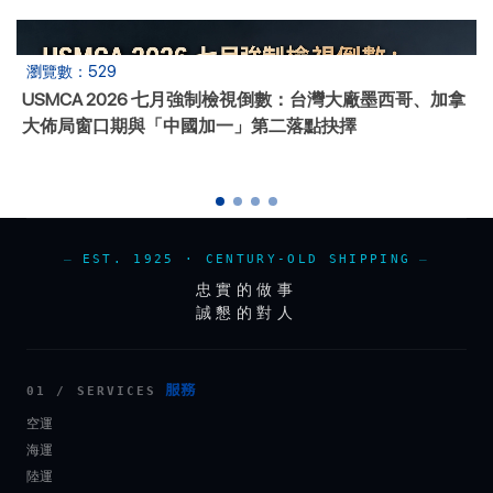
瀏覽數：981
訂艙 Booking 完整教學-SO 到結關實戰
EST. 1925 · CENTURY-OLD SHIPPING
忠實的做事
誠懇的對人
服務
01 / SERVICES
空運
海運
陸運