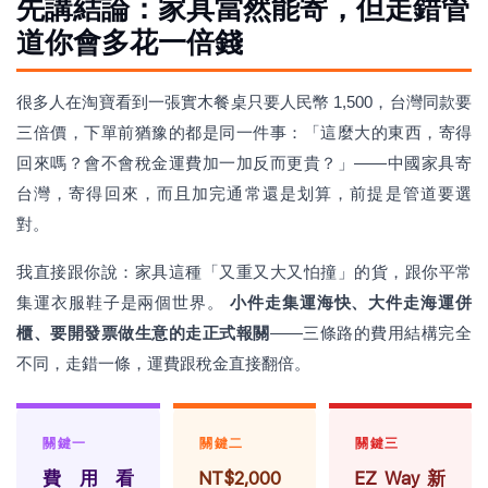
先講結論：家具當然能寄，但走錯管
道你會多花一倍錢
很多人在淘寶看到一張實木餐桌只要人民幣 1,500，台灣同款要
三倍價，下單前猶豫的都是同一件事：「這麼大的東西，寄得
回來嗎？會不會稅金運費加一加反而更貴？」——中國家具寄
台灣，寄得回來，而且加完通常還是划算，前提是管道要選
對。
我直接跟你說：家具這種「又重又大又怕撞」的貨，跟你平常
集運衣服鞋子是兩個世界。
小件走集運海快、大件走海運併
櫃、要開發票做生意的走正式報關
——三條路的費用結構完全
不同，走錯一條，運費跟稅金直接翻倍。
關鍵一
關鍵二
關鍵三
費用看
NT$2,000
EZ Way 新