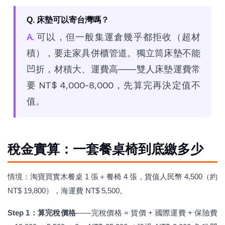
Q. 床墊可以寄台灣嗎？
A.
可以，但一般集運倉幾乎都拒收（超材
積），要走家具併櫃管道。獨立筒床墊不能
凹折，材積大、運費高——雙人床墊運費常
要 NT$ 4,000-8,000，先算完再決定值不
值。
稅金實算：一套餐桌椅到底繳多少
情境：淘寶買實木餐桌 1 張＋餐椅 4 張，貨值人民幣 4,500（約
NT$ 19,800），海運費 NT$ 5,500。
Step 1：算完稅價格
——完稅價格 = 貨價 + 國際運費 + 保險費