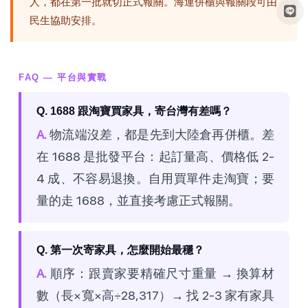
人，都在第一批就切正式報關。海運併櫃與報關段可由
民生協助安排。
FAQ — 平台與實戰
Q. 1688 跟淘寶買家具，寄台灣有差嗎？
A.
物流端沒差，都是先到大陸倉再併櫃。差
在 1688 是批發平台：起訂量高、價格低 2-
4 成、不容易退換。自用買單件走淘寶；要
量的走 1688，並直接考慮正式報關。
Q. 第一次寄家具，怎麼開始最穩？
A.
順序：跟賣家要精確尺寸重量 → 換算材
數（長×寬×高÷28,317）→ 找 2-3 家有家具