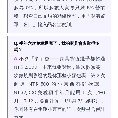
多為 0%，所以多數人實際只繳 5% 營業
稅。想查自己品項的精確稅率，用「關港貿
單一窗口」輸入品名查稅則。
Q. 半年六次免稅用完了，我的家具會多繳很多
嗎？
A.
不會「多」繳——家具貨值幾乎都超過
NT$ 2,000，本來就要課稅，跟次數無關。
次數規則影響的是你那些小額包裹：第 7 次
起連 NT$ 500 的小東西都開始課。
NT$2,000 免稅額半年只能用 6 次（1-6
月、7-12 月各自計算，1/1 與 7/1 歸零），
你同時有在集運小東西的話，次數是合併計
算的。