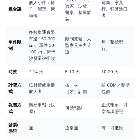
個人小件：椅
電商、家具
買家：沙發、
適合誰
子、層架、床
行、頻繁進口
餐桌、整屋軟
頭櫃
者
裝
多數集運倉限
單邊 150-300
限制寬鬆，大
單件限
無（整櫃都
cm、單件 30-
型家具主力管
制
行）
100 kg，床墊
道
沙發常被拒收
時效
7-14 天
5-10 天
10-20 天
計費方
按材積或重量
按「材」
按 CBM／整櫃
式
取大者
（才）計價
包價
報關方
簡易申報（快
正式報單、可
併櫃報關
式
遞）
拿進項憑證
發票/
無
通常無
有，可抵稅
憑證