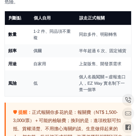
危險。
判斷點
個人自用
該走正式報關
1-2 件、同品項不重
數量
同款多件、明顯轉售
複
頻率
偶爾
半年超過 6 次、固定補貨
用途
自家用
上架販售、開發票需求
個人名義闖關＝虛報進口
風險
低
人，EZ Way 實名制下一
查一個準
🛡 提醒：
正式報關你多花的是：報關費（NT$ 1,500-
3,000/票）＋可能的檢驗費；換到的是：進項稅額可扣
抵、貨權清楚、不用擔心海關約談。生意做得起來的