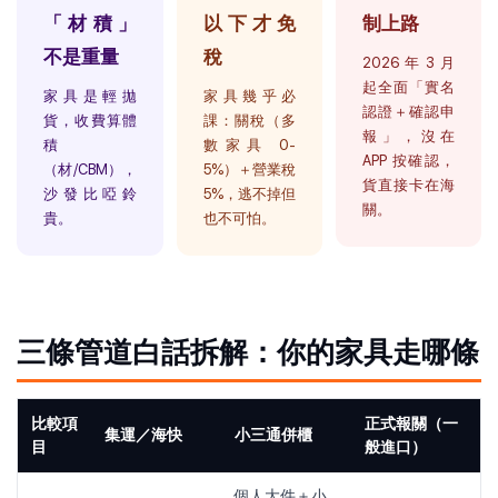
「材積」
以下才免
制上路
不是重量
稅
2026 年 3 月
起全面「實名
家具是輕拋
家具幾乎必
認證＋確認申
貨，收費算體
課：關稅（多
報」，沒在
積
數家具 0-
APP 按確認，
（材/CBM），
5%）＋營業稅
貨直接卡在海
沙發比啞鈴
5%，逃不掉但
關。
貴。
也不可怕。
三條管道白話拆解：你的家具走哪條
比較項
正式報關（一
集運／海快
小三通併櫃
目
般進口）
個人大件＋小