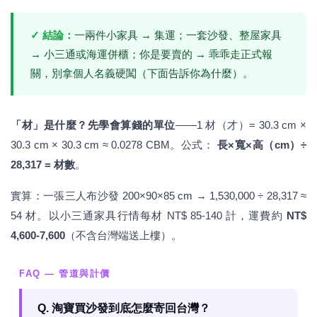
✓ 結論：
一兩件小家具 → 集運；一套沙發、整屋家具
→ 小三通或海運併櫃；你是要賣的 → 乖乖走正式報
關，別拿個人名義硬闖（下面告訴你為什麼）。
「材」是什麼？先學會算錢的單位
——1 材（才）= 30.3 cm ×
30.3 cm × 30.3 cm ≈ 0.0278 CBM。公式：
長×寬×高（cm）÷
28,317 = 材數
。
實算：一張三人布沙發 200×90×85 cm → 1,530,000 ÷ 28,317 ≈
54 材。以小三通家具行情每材 NT$ 85-140 計，運費約
NT$
4,600-7,600
（不含台灣端送上樓）。
FAQ — 管道與計價
Q. 淘寶買沙發到底怎麼寄回台灣？