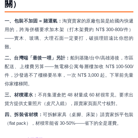
關）
一、包裝不加固 = 賭運氣：
淘寶賣家的原廠包裝是給國內快遞
用的，跨海併櫃要求加木架（打木架費約 NT$ 300-800/件）
——實木、玻璃、大理石面一定要打，破損理賠遠比你想的
難。
二、台灣端「最後一哩」另計：
船到基隆/台中/高雄港後，市區
配送、上樓費另算——無電梯公寓每層樓加收 NT$ 100-500/
件，沙發過不了樓梯要吊車，一次 NT$ 3,000 起。下單前先量
你家樓梯間。
三、材積灌水：
不肖集運倉把 48 材量成 60 材很常見。要求出
貨方提供丈量照片（皮尺入鏡），跟賣家頁面尺寸核對。
四、拆裝省材積：
可拆解家具（桌腳、床架）請賣家拆平包裝
（flat pack），材積常能省 30-50%——省下的全是運費。