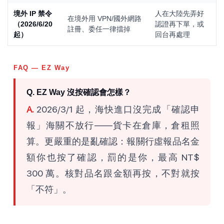
境外 IP 禁令
人在大陸先弄好
在境外用 VPN/國外網路
（2026/6/20
認證再下單，或
註冊、委任一律擋掉
起）
回台再處理
FAQ — EZ Way
Q. EZ Way 沒按確認會怎樣？
A.
2026/3/1 起，海快進口沒完成「確認申
報」海關不放行——貨卡在倉庫，倉租照
算。更嚴重的是亂確認：報關行虛報品名金
額你也按了確認，罰的是你，最高 NT$
300 萬。核對品名跟金額再按，不對就按
「不符」。