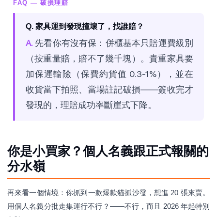
FAQ — 破損理賠
Q. 家具運到發現撞壞了，找誰賠？
A.
先看你有沒有保：併櫃基本只賠運費級別
（按重量賠，賠不了幾千塊）。貴重家具要
加保運輸險（保費約貨值 0.3-1%），並在
收貨當下拍照、當場註記破損——簽收完才
發現的，理賠成功率斷崖式下降。
你是小買家？個人名義跟正式報關的
分水嶺
再來看一個情境：你抓到一款爆款貓抓沙發，想進 20 張來賣。
用個人名義分批走集運行不行？——不行，而且 2026 年起特別