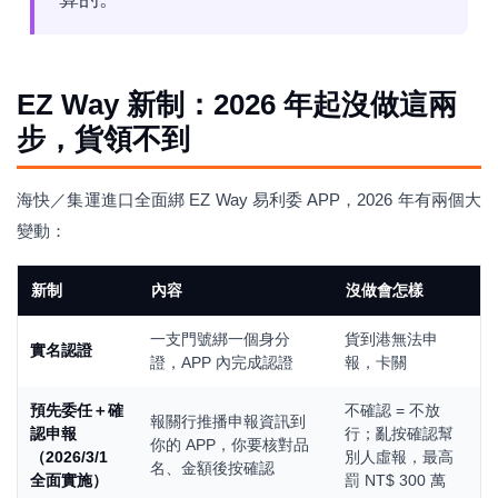
EZ Way 新制：2026 年起沒做這兩
步，貨領不到
海快／集運進口全面綁 EZ Way 易利委 APP，2026 年有兩個大
變動：
新制
內容
沒做會怎樣
一支門號綁一個身分
貨到港無法申
實名認證
證，APP 內完成認證
報，卡關
預先委任＋確
不確認 = 不放
報關行推播申報資訊到
認申報
行；亂按確認幫
你的 APP，你要核對品
（2026/3/1
別人虛報，最高
名、金額後按確認
全面實施）
罰 NT$ 300 萬