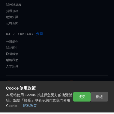
關稅計算機
貨櫃規格
物流知識
公司新聞
公司
04 / COMPANY
公司簡介
關於民生
取得報價
聯絡我們
人才招募
+886-2-2507-6368
104 臺北市中山區長安東路 2 段 78 號 7 樓
Cookie 使用政策
logistics@mingsung.com.tw
FAX +886-2-2507-4997 ｜ +886-2-2507-3427
本網站使用 Cookie 以提供您更好的瀏覽體
接受
拒絕
驗。點擊「接受」即表示您同意我們使用
Cookie。
隱私政策
© 2026 民生國際物流股份有限公司 Mingsung International Logistics Co.,
Ltd.