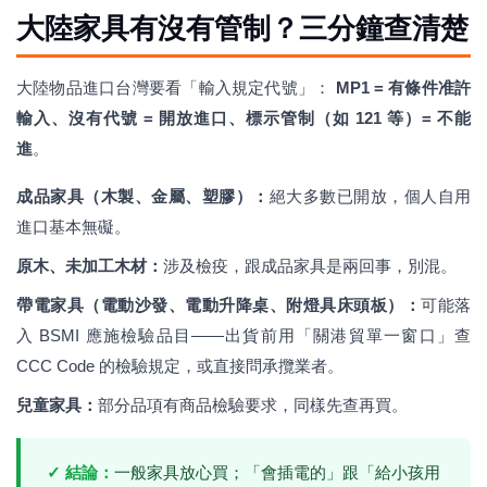
大陸家具有沒有管制？三分鐘查清楚
大陸物品進口台灣要看「輸入規定代號」：
MP1 = 有條件准許
輸入、沒有代號 = 開放進口、標示管制（如 121 等）= 不能
進
。
成品家具（木製、金屬、塑膠）：
絕大多數已開放，個人自用
進口基本無礙。
原木、未加工木材：
涉及檢疫，跟成品家具是兩回事，別混。
帶電家具（電動沙發、電動升降桌、附燈具床頭板）：
可能落
入 BSMI 應施檢驗品目——出貨前用「關港貿單一窗口」查
CCC Code 的檢驗規定，或直接問承攬業者。
兒童家具：
部分品項有商品檢驗要求，同樣先查再買。
✓ 結論：
一般家具放心買；「會插電的」跟「給小孩用